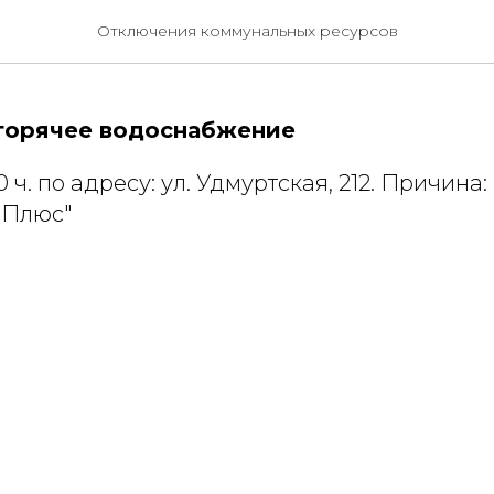
ция на 27.02.2025 г.
Отключения коммунальных ресурсов
горячее водоснабжение
:00 ч. по адресу: ул. Удмуртская, 212. Причин
 Плюс"