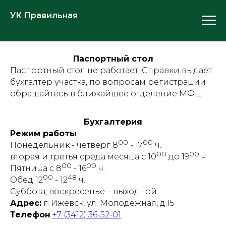
УК Правильная
Паспортный стол
Паспортный стол не работает. Справки выдает
бухгалтер участка, по вопросам регистрации
обращайтесь в ближайшее отделение МФЦ.
Бухгалтерия
Режим работы
00
00
Понедельник - четверг 8
- 17
ч.
00
00
вторая и третья среда месяца с 10
до 19
ч.
00
00
Пятница с 8
- 16
ч.
00
48
Обед 12
- 12
ч.
Суббота, воскресенье – выходной
Адрес:
г. Ижевск, ул. Молодежная, д.15
Телефон
+7 (3412) 36-52-01