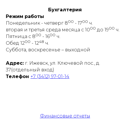
Бухгалтерия
Режим работы
00
00
Понедельник - четверг 8
- 17
ч.
00
00
вторая и третья среда месяца с 10
до 19
ч.
00
00
Пятница с 8
- 16
ч.
00
48
Обед 12
- 12
ч.
Суббота, воскресенье – выходной
Адрес:
г. Ижевск, ул. Ключевой пос., д.
37(отдельный вход)
Телефон
+7 (3412) 97-01-14
Финансовые отчеты