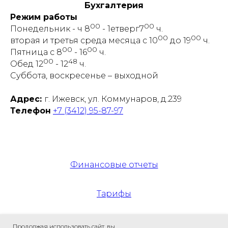
Бухгалтерия
Режим работы
00
00
Понедельник - ч 8
- 1етверг7
ч.
00
00
вторая и третья среда месяца с 10
до 19
ч.
00
00
Пятница с 8
- 16
ч.
00
48
Обед 12
- 12
ч.
Суббота, воскресенье – выходной
Адрес:
г. Ижевск, ул. Коммунаров, д.239
Телефон
+7 (3412) 95-87-97
Финансовые отчеты
Тарифы
Ответы на вопросы
Продолжая использовать сайт, вы