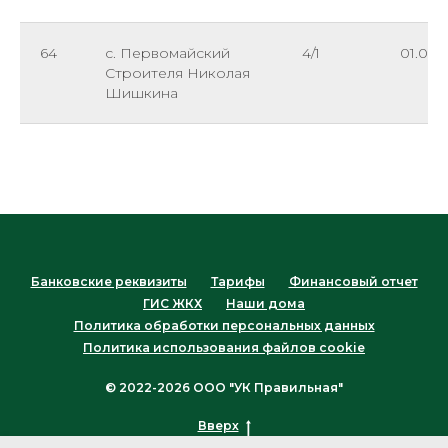
64
с. Первомайский
4/1
01.09.
Строителя Николая
Шишкина
Банковские реквизиты
Тарифы
Финансовый отчет
ГИС ЖКХ
Наши дома
Политика обработки персональных данных
Политика использования файлов cookie
© 2022-2026 ООО "УК Правильная"
Вверх