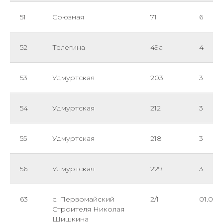
51
Союзная
71
6
52
Телегина
49а
4
53
Удмуртская
203
3
54
Удмуртская
212
3
55
Удмуртская
218
3
56
Удмуртская
229
3
63
с. Первомайский
2/1
01.09.
Строителя Николая
Шишкина