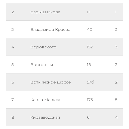
2
Барышникова
11
1
3
Владимира Краева
40
3
4
Воровского
152
3
5
Восточная
16
3
6
Воткинское шоссе
57б
2
7
Карла Маркса
175
5
8
Кирзаводская
6
4